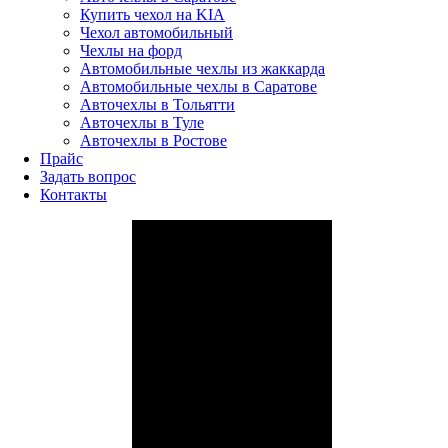
Купить чехол на KIA
Чехол автомобильный
Чехлы на форд
Автомобильные чехлы из жаккарда
Автомобильные чехлы в Саратове
Авточехлы в Тольятти
Авточехлы в Туле
Авточехлы в Ростове
Прайс
Задать вопрос
Контакты