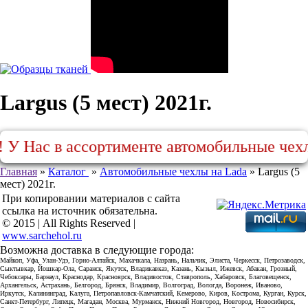
Largus (5 мест) 2021г.
 Нас в ассортименте автомобильные чехлы на
Главная
»
Каталог
»
Автомобильные чехлы на Lada
»
Largus (5
мест) 2021г.
При копировании материалов с сайта
ссылка на источник обязательна.
© 2015 | All Rights Reserved |
www.sarchehol.ru
Возможна доставка в следующие города:
Майкоп, Уфа, Улан-Удэ, Горно-Алтайск, Махачкала, Назрань, Нальчик, Элиста, Черкесск, Петрозаводск,
Сыктывкар, Йошкар-Ола, Саранск, Якутск, Владикавказ, Казань, Кызыл, Ижевск, Абакан, Грозный,
Чебоксары, Барнаул, Краснодар, Красноярск, Владивосток, Ставрополь, Хабаровск, Благовещенск,
Архангельск, Астрахань, Белгород, Брянск, Владимир, Волгоград, Вологда, Воронеж, Иваново,
Иркутск, Калининград, Калуга, Петропавловск-Камчатский, Кемерово, Киров, Кострома, Курган, Курск,
Санкт-Петербург, Липецк, Магадан, Москва, Мурманск, Нижний Новгород, Новгород, Новосибирск,