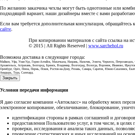
По желанию заказчика чехлы могут быть однотонные или комби
подходящий вариант, наши дизайнеры вместе с вами разработаю
Если вам требуется дополнительная консультация, обращайтесь
сайте
.
При копировании материалов с сайта ссылка на ис
© 2015 | All Rights Reserved |
www.sarchehol.ru
Возможна доставка в следующие города:
Майкоп, Уфа, Улан-Удэ, Горно-Алтайск, Махачкала, Назрань, Нальчик, Элиста, Черкесск, Петрозаводск
Архангельск, Астрахань, Белгород, Брянск, Владимир, Волгоград, Вологда, Воронеж, Иваново, Иркутс
Оренбург, Орёл, Пенза, Пермь, Псков, Ростов-на-Дону, Рязань, Самара, Саратов, Южно-Сахалинск, Ека
Анадырь, Тура, Салехард.
Закрыть
Условия передачи информации
Я даю согласие компании «Автокласс» на обработку моих персон
электронное копирование, обезличивание, блокирование, уничт
идентификации стороны в рамках соглашений и договоров
предоставления Пользователю услуг, в том числе, в целях
проверки, исследования и анализа таких данных, позволя
проведение статистических и иных исследований на осно