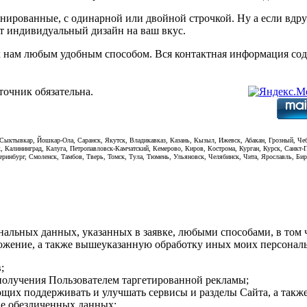
нированные, с одинарной или двойной строчкой. Ну а если вдр
т индивидуальный дизайн на ваш вкус.
 к нам любым удобным способом. Вся контактная информация сод
точник обязательна.
, Сыктывкар, Йошкар-Ола, Саранск, Якутск, Владикавказ, Казань, Кызыл, Ижевск, Абакан, Грозный, Че
к, Калининград, Калуга, Петропавловск-Камчатский, Кемерово, Киров, Кострома, Курган, Курск, Санкт
теринбург, Смоленск, Тамбов, Тверь, Томск, Тула, Тюмень, Ульяновск, Челябинск, Чита, Ярославль, Б
альных данных, указанных в заявке, любыми способами, в том ч
ожение, а также вышеуказанную обработку иных моих персональн
;
 получения Пользователем таргетированной рекламы;
ющих поддерживать и улучшать сервисы и разделы Сайта, а также
ве обезличенных данных;