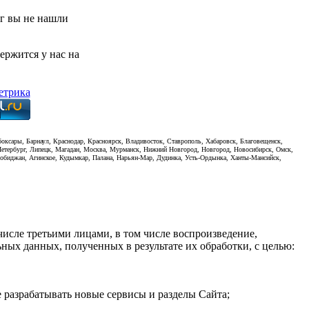
уг вы не нашли
ержится у нас на
боксары, Барнаул, Краснодар, Красноярск, Владивосток, Ставрополь, Хабаровск, Благовещенск,
-Петербург, Липецк, Магадан, Москва, Мурманск, Нижний Новгород, Новгород, Новосибирск, Омск,
иробиджан, Агинское, Кудымкар, Палана, Нарьян-Мар, Дудинка, Усть-Ордынка, Ханты-Мансийск,
исле третьими лицами, в том числе воспроизведение,
ых данных, полученных в результате их обработки, с целью:
 разрабатывать новые сервисы и разделы Сайта;